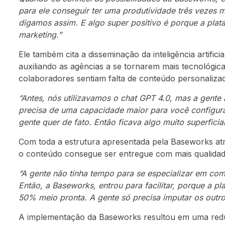
para ele conseguir ter uma produtividade três vezes m
digamos assim. E algo super positivo é porque a plat
marketing.”
Ele também cita a disseminação da inteligência arti
auxiliando as agências a se tornarem mais tecnológic
colaboradores sentiam falta de conteúdo personalizad
“Antes, nós utilizavamos o chat GPT 4.0, mas a gent
precisa de uma capacidade maior para você configura
gente quer de fato. Então ficava algo muito superfic
Com toda a estrutura apresentada pela Baseworks atr
o conteúdo consegue ser entregue com mais qualida
“A gente não tinha tempo para se especializar em como
Então, a Baseworks, entrou para facilitar, porque a p
50% meio pronta. A gente só precisa imputar os outr
A implementação da Baseworks resultou em uma red