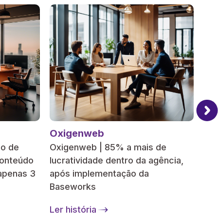
Oxigenweb
BO
ão de
Oxigenweb | 85% a mais de
BOX
conteúdo
lucratividade dentro da agência,
com
apenas 3
após implementação da
te
Baseworks
Ler
Ler história