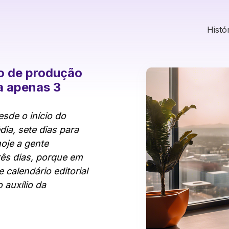
Histó
o de produção
a apenas 3
sde o início do
dia, sete dias para
hoje a gente
ês dias, porque em
 calendário editorial
auxílio da