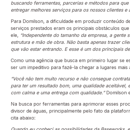
buscando ferramentas, parcerias e métodos para que a
entregar melhores serviços para os nossos clientes e 
Para Domilson, a dificuldade em produzir conteúdo d
serviços prestados eram os principais obstáculos qu
ele,
“Independente do tamanho da empresa, a gente s
estrutura e mão de obra. Não basta apenas trazer clie
que vão estar entrando. E esse é um dos principais 
Como uma agência que busca em primeiro lugar se est
ser um impeditivo para fazê-la chegar a lugares mais a
“Você não tem muito recurso e não consegue contrata
para ter um resultado bom, uma qualidade aceitável, el
com calma e uma entrega com qualidade.”
Domilson e
Na busca por ferramentas para aprimorar esses pro
divisor de águas, principalmente pelo fato da platafo
cita abaixo:
Quando eu conheci as possibilidades da Baseworks, e